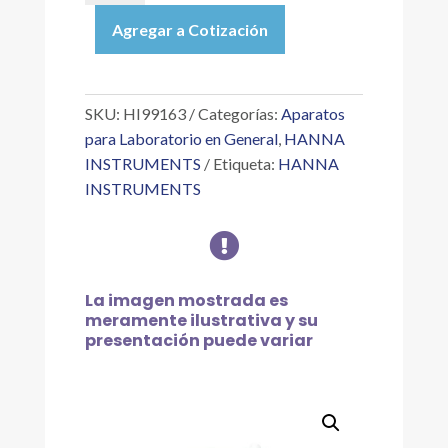
MEDIDOR
Agregar a Cotización
PORTÁTIL
DE
PH
EN
SKU:
HI99163
Categorías:
Aparatos
CARNE
para Laboratorio en General
,
HANNA
(HACCP)
INSTRUMENTS
Etiqueta:
HANNA
cantidad
INSTRUMENTS

La imagen mostrada es
meramente ilustrativa y su
presentación puede variar