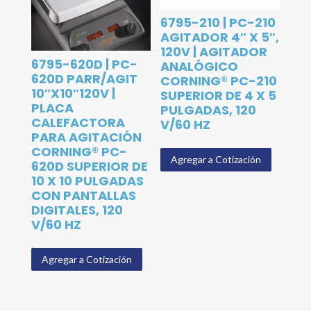
6795-210 | PC-210
AGITADOR 4″ X 5″,
120V | AGITADOR
6795-620D | PC-
ANALÓGICO
620D PARR/AGIT
CORNING® PC-210
10″X10″120V |
SUPERIOR DE 4 X 5
PLACA
PULGADAS, 120
CALEFACTORA
V/60 HZ
PARA AGITACIÓN
CORNING® PC-
Agregar a Cotización
620D SUPERIOR DE
10 X 10 PULGADAS
CON PANTALLAS
DIGITALES, 120
V/60 HZ
Agregar a Cotización