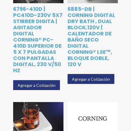
6796-410D |
6885-DB |
PC410D-230V 5X7
CORNING DIGITAL
STIRRER DIGITA |
DRY BATH , DUAL
AGITADOR
BLOCK,120V |
DIGITAL
CALENTADOR DE
CORNING® PC-
BAÑO SECO
410D SUPERIOR DE
DIGITAL
5 X 7 PULGADAS
CORNING® LSE™,
CON PANTALLA
BLOQUE DOBLE,
DIGITAL, 230 V/50
120 V
HZ
Agregar a Cotización
Agregar a Cotización