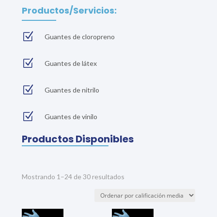
Productos/Servicios:
Z
Guantes de cloropreno
Z
Guantes de látex
Z
Guantes de nitrilo
Z
Guantes de vinilo
Productos Disponibles
Sorted
Mostrando 1–24 de 30 resultados
by
average
rating