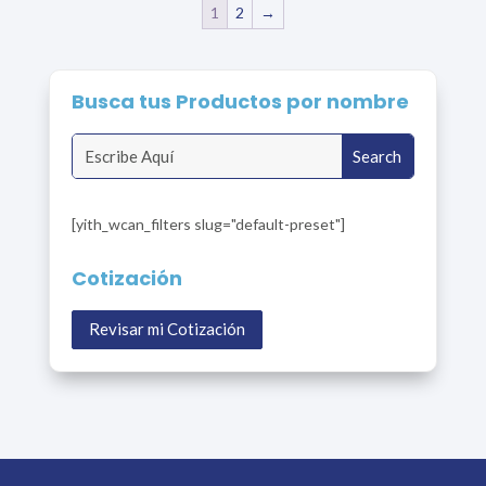
1
2
→
Busca tus Productos por nombre
[yith_wcan_filters slug="default-preset"]
Cotización
Revisar mi Cotización