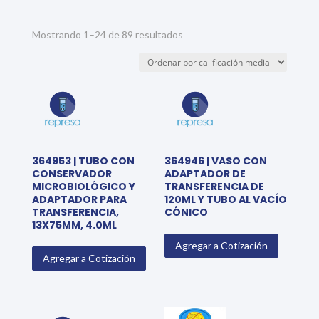
Sorted
Mostrando 1–24 de 89 resultados
by
average
rating
364953 | TUBO CON
364946 | VASO CON
CONSERVADOR
ADAPTADOR DE
MICROBIOLÓGICO Y
TRANSFERENCIA DE
ADAPTADOR PARA
120ML Y TUBO AL VACÍO
TRANSFERENCIA,
CÓNICO
13X75MM, 4.0ML
Agregar a Cotización
Agregar a Cotización