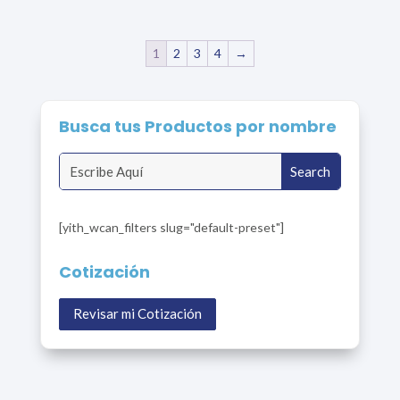
1
2
3
4
→
Busca tus Productos por nombre
[yith_wcan_filters slug="default-preset"]
Cotización
Revisar mi Cotización