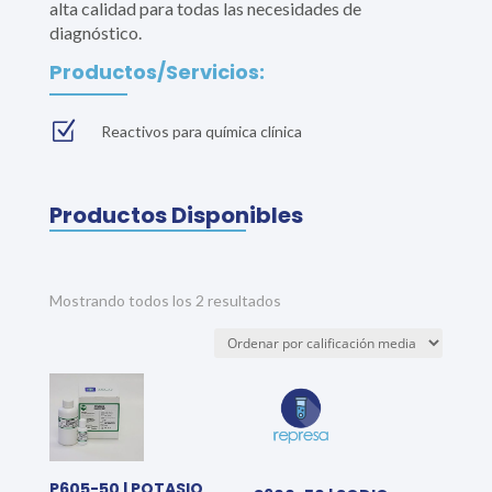
alta calidad para todas las necesidades de
diagnóstico.
Productos/Servicios:
Z
Reactivos para química clínica
Productos Disponibles
Sorted
Mostrando todos los 2 resultados
by
average
rating
P605-50 | POTASIO