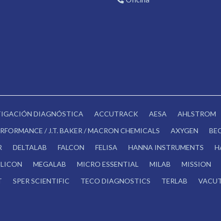
STIGACIÓN DIAGNÓSTICA
ACCUTRACK
AESA
AHLSTROM
RFORMANCE / J.T. BAKER / MACRON CHEMICALS
AXYGEN
BE
R
DELTALAB
FALCON
FELISA
HANNA INSTRUMENTS
H
LICON
MEGALAB
MICRO ESSENTIAL
MILAB
MISSION
T
SPER SCIENTIFIC
TECO DIAGNOSTICS
TERLAB
VACUT