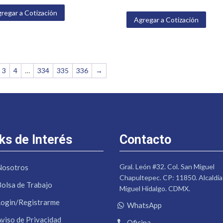
regar a Cotización
Agregar a Cotización
3
4
…
334
335
336
→
ks de Interés
Contacto
Gral. León #32. Col. San Miguel
Nosotros
Chapultepec. CP: 11850. Alcaldía
Bolsa de Trabajo
Miguel Hidalgo. CDMX.
Login/Registrarme
WhatsApp
Aviso de Privacidad
Oficina