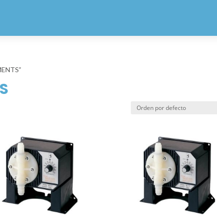
MENTS”
S