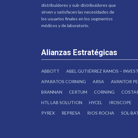
distribuidores y sub-distribuidores que
sirven y satisfacen las necesidades de
los usuarios finales en los segmentos
médicos y de laboratorio.
Alianzas Estratégicas
ABBOTT
ABEL GUTIÉRREZ RAMOS – INVE
APARATOS CORNING
ARSA
AVANTOR PE
BRANNAN
CERTUM
CORNING
COSTA
HTL LAB SOLUTION
HYCEL
IROSCOPE
PYREX
REPRESA
RIOS ROCHA
SOL-BA