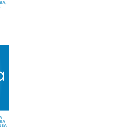
BA,
,
A
RA
NEA