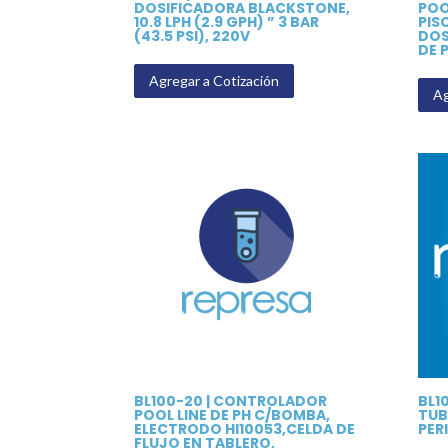
DOSIFICADORA BLACKSTONE,
POO
10.8 LPH (2.9 GPH) ” 3 BAR
PIS
(43.5 PSI), 220V
DOS
DE 
Agregar a Cotización
Ag
BL100-20 | CONTROLADOR
BL1
POOL LINE DE PH C/BOMBA,
TUB
ELECTRODO HI10053,CELDA DE
PER
FLUJO EN TABLERO,