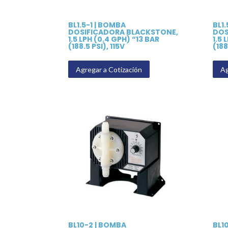
BL1.5-1 | BOMBA
BL1
DOSIFICADORA BLACKSTONE,
DOS
1.5 LPH (0.4 GPH) “13 BAR
1.5 
(188.5 PSI), 115V
(188
Agregar a Cotización
Ag
BL10-2 | BOMBA
BL1