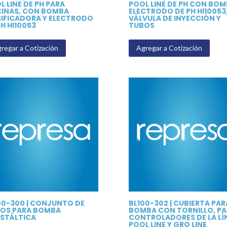
L LINE DE PH PARA
POOL LINE DE PH CON BOM
CINAS, CON BOMBA
ELECTRODO DE PH HI10053
IFICADORA Y ELECTRODO
VÁLVULA DE INYECCIÓN Y
PH HI10053
TUBOS
regar a Cotización
Agregar a Cotización
00-300 | CONJUNTO DE
BL100-302 | CUBIERTA PAR
OS PARA BOMBA
BOMBA CON TORNILLO, PA
ISTÁLTICA
CONTROLADORES DE LA LÍ
POOL LINE Y GRO LINE