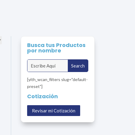
Busca tus Productos
por nombre
[yith_wcan_filters slug="default-
preset"]
Cotización
Revisar mi Cotización