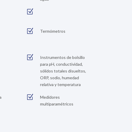
Z
Z
Termómetros
Z
Instrumentos de bolsillo
para pH, conductividad,
sólidos totales disueltos,
ORP, sodio, humedad
relativa y temperatura
Z
a
Medidores
multiparamétricos