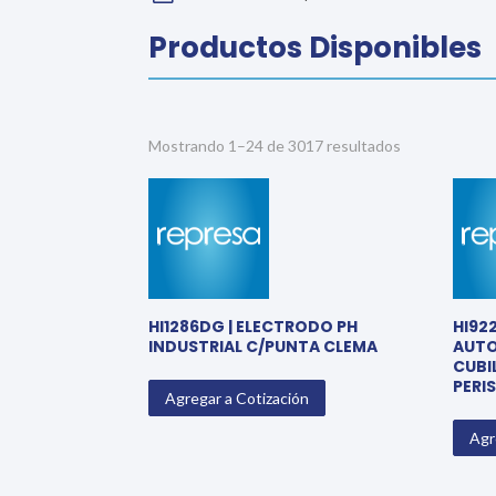
Productos Disponibles
Sorted
Mostrando 1–24 de 3017 resultados
by
average
rating
HI1286DG | ELECTRODO PH
HI92
INDUSTRIAL C/PUNTA CLEMA
AUTO
CUBI
PERI
Agregar a Cotización
Agr