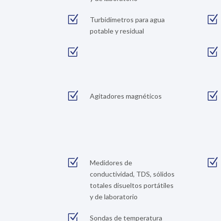
Z
Z
Turbidímetros para agua
potable y residual
Z
Z
Z
Z
Agitadores magnéticos
Z
Z
Medidores de
conductividad, TDS, sólidos
totales disueltos portátiles
y de laboratorio
Z
Sondas de temperatura