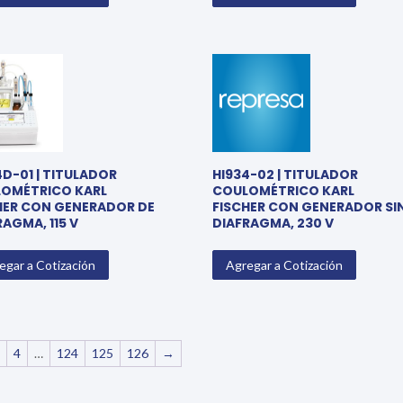
4D-01 | TITULADOR
HI934-02 | TITULADOR
OMÉTRICO KARL
COULOMÉTRICO KARL
HER CON GENERADOR DE
FISCHER CON GENERADOR SI
RAGMA, 115 V
DIAFRAGMA, 230 V
egar a Cotización
Agregar a Cotización
3
4
…
124
125
126
→