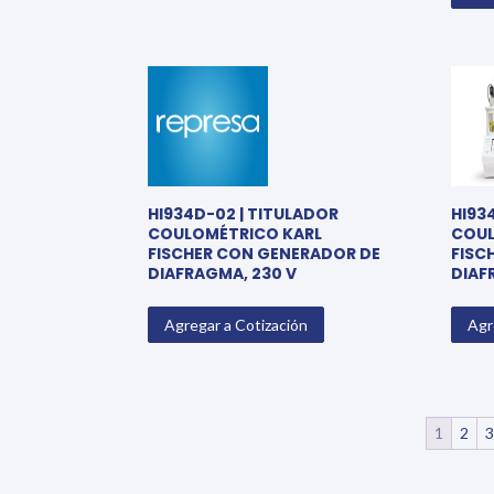
HI934D-02 | TITULADOR
HI93
COULOMÉTRICO KARL
COUL
FISCHER CON GENERADOR DE
FISC
DIAFRAGMA, 230 V
DIAF
Agregar a Cotización
Agr
1
2