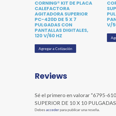
CORNING® KIT DE PLACA
COR
CALEFACTORA
SUP
AGITADORA SUPERIOR
PU
PC-420D DE 5 X 7
PAN
PULGADAS CON
V/5
PANTALLAS DIGITALES,
120 V/60 HZ
Agr
Agregar a Cotización
Reviews
Sé el primero en valorar “6795
SUPERIOR DE 10 X 10 PULGADAS
Debes
acceder
para publicar una reseña.