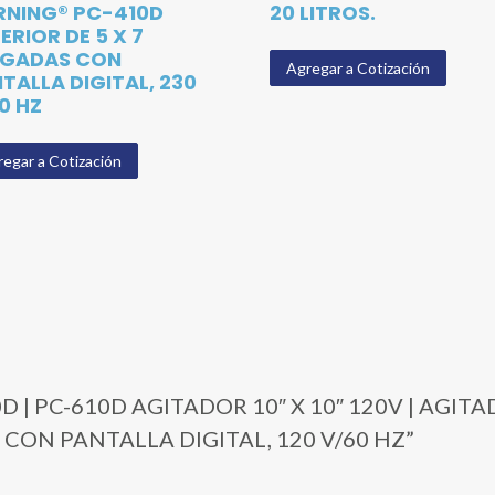
NING® PC-410D
20 LITROS.
ERIOR DE 5 X 7
LGADAS CON
Agregar a Cotización
TALLA DIGITAL, 230
0 HZ
egar a Cotización
-610D | PC-610D AGITADOR 10″ X 10″ 120V | A
 CON PANTALLA DIGITAL, 120 V/60 HZ”