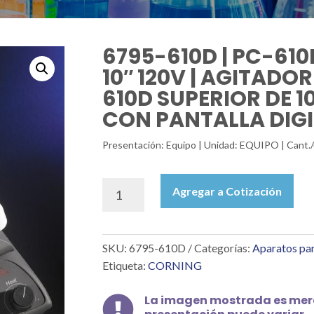
6795-610D | PC-610
10″ 120V | AGITADO
610D SUPERIOR DE 1
CON PANTALLA DIGIT
Presentación: Equipo | Unidad: EQUIPO | Cant.
6795-
Agregar a Cotización
610D
|
PC-
SKU:
6795-610D
Categorías:
Aparatos par
610D
AGITADOR
Etiqueta:
CORNING
10"
X
La imagen mostrada es mera

10"