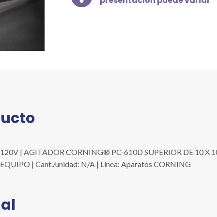
presentación puede variar
120V
|
AGITADOR
CORNING®
PC-
610D
SUPERIOR
DE
10
X
ducto
10
PULGADAS
CON
0″ 120V | AGITADOR CORNING® PC-610D SUPERIOR DE 10 X
PANTALLA
d: EQUIPO | Cant./unidad: N/A | Línea: Aparatos CORNING
DIGITAL,
120
V/60
al
HZ
cantidad