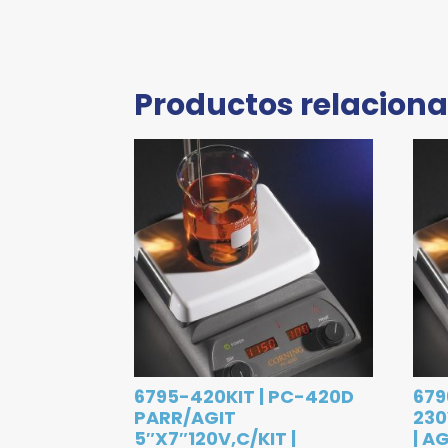
Productos relacion
6795-420KIT | PC-420D
679
PARR/AGIT
230
5″X7″120V,C/KIT |
| A