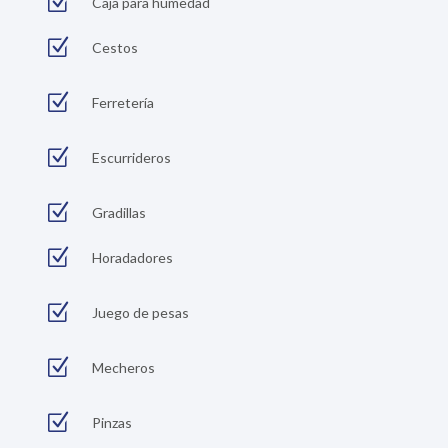
Z
Caja para humedad
Z
Cestos
Z
Ferretería
Z
Escurrideros
Z
Gradillas
Z
Horadadores
Z
Juego de pesas
Z
Mecheros
Z
Pinzas