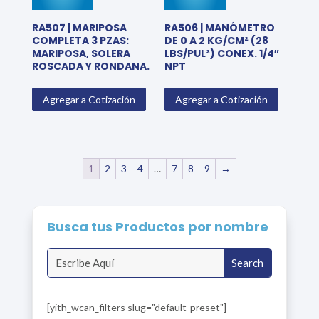
RA507 | MARIPOSA
RA506 | MANÓMETRO
COMPLETA 3 PZAS:
DE 0 A 2 KG/CM² (28
MARIPOSA, SOLERA
LBS/PUL²) CONEX. 1/4″
ROSCADA Y RONDANA.
NPT
Agregar a Cotización
Agregar a Cotización
1
2
3
4
…
7
8
9
→
Busca tus Productos por nombre
[yith_wcan_filters slug="default-preset"]