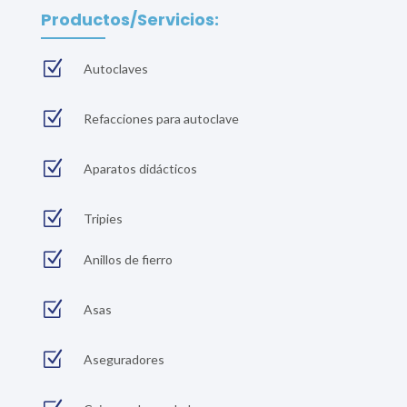
Productos/Servicios:
Z
Autoclaves
Z
Refacciones para autoclave
Z
Aparatos didácticos
Z
Tripies
Z
Anillos de fierro
Z
Asas
Z
Aseguradores