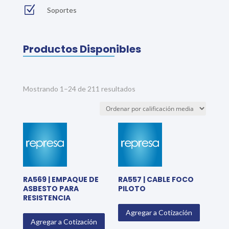
Z
Soportes
Productos Disponibles
Sorted
Mostrando 1–24 de 211 resultados
by
average
rating
RA569 | EMPAQUE DE
RA557 | CABLE FOCO
ASBESTO PARA
PILOTO
RESISTENCIA
Agregar a Cotización
Agregar a Cotización