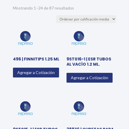
Sorted
Mostrando 1–24 de 87 resultados
by
average
rating
496 | FINNITIPS 1.25 ML
9ST016-1 | ESR TUBOS
AL VACÍO 1.2 ML.
Agregar a Cotización
Agregar a Cotización