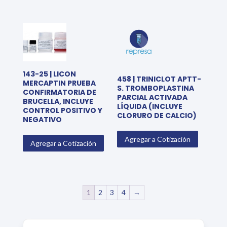
143-25 | LICON
458 | TRINICLOT APTT-
MERCAPTIN PRUEBA
S. TROMBOPLASTINA
CONFIRMATORIA DE
PARCIAL ACTIVADA
BRUCELLA, INCLUYE
LÍQUIDA (INCLUYE
CONTROL POSITIVO Y
CLORURO DE CALCIO)
NEGATIVO
Agregar a Cotización
Agregar a Cotización
1
2
3
4
→