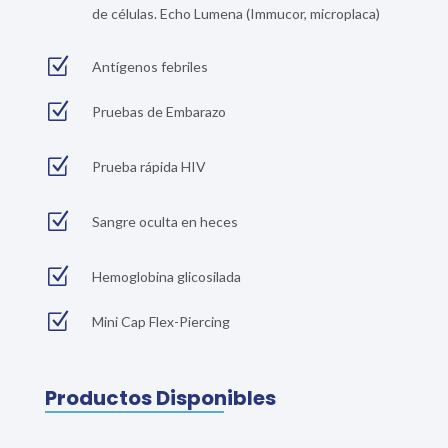
de células. Echo Lumena (Immucor, microplaca)
Z
Antígenos febriles
Z
Pruebas de Embarazo
Z
Prueba rápida HIV
Z
Sangre oculta en heces
Z
Hemoglobina glicosilada
Z
Mini Cap Flex-Piercing
Productos Disponibles