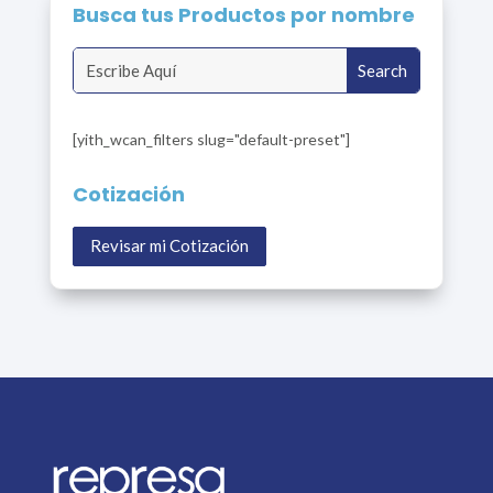
Busca tus Productos por nombre
[yith_wcan_filters slug="default-preset"]
Cotización
Revisar mi Cotización