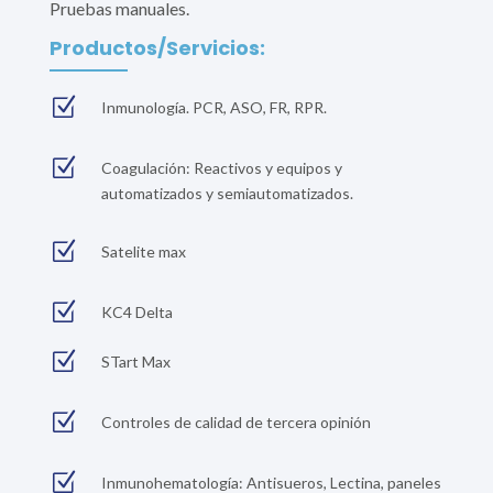
Pruebas manuales.
Productos/Servicios:
Z
Inmunología. PCR, ASO, FR, RPR.
Z
Coagulación: Reactivos y equipos y
automatizados y semiautomatizados.
Z
Satelite max
Z
KC4 Delta
Z
STart Max
Z
Controles de calidad de tercera opinión
Z
Inmunohematología: Antisueros, Lectina, paneles