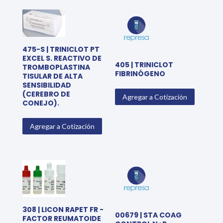
475-S | TRINICLOT PT
EXCEL S. REACTIVO DE
405 | TRINICLOT
TROMBOPLASTINA
FIBRINÓGENO
TISULAR DE ALTA
SENSIBILIDAD
(CEREBRO DE
Agregar a Cotización
CONEJO).
Agregar a Cotización
308 | LICON RAPET FR -
00679 | STA COAG
FACTOR REUMATOIDE