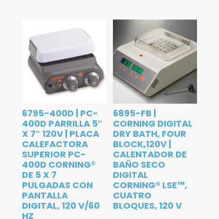
6795-400D | PC-
6895-FB |
400D PARRILLA 5″
CORNING DIGITAL
X 7″ 120V | PLACA
DRY BATH, FOUR
CALEFACTORA
BLOCK,120V |
SUPERIOR PC-
CALENTADOR DE
400D CORNING®
BAÑO SECO
DE 5 X 7
DIGITAL
PULGADAS CON
CORNING® LSE™,
PANTALLA
CUATRO
DIGITAL, 120 V/60
BLOQUES, 120 V
HZ