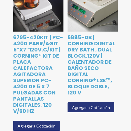
6795-420KIT | PC-
6885-DB |
420D PARR/AGIT
CORNING DIGITAL
5″X7″120V,C/KIT |
DRY BATH , DUAL
CORNING® KIT DE
BLOCK,120V |
PLACA
CALENTADOR DE
CALEFACTORA
BAÑO SECO
AGITADORA
DIGITAL
SUPERIOR PC-
CORNING® LSE™,
420D DE 5 X 7
BLOQUE DOBLE,
PULGADAS CON
120 V
PANTALLAS
DIGITALES, 120
Agregar a Cotización
V/60 HZ
Agregar a Cotización