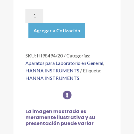
HI98494/20
|
MEDIDOR
Agregar a Cotización
MULTIPARAMÉTRICO
CON
BLUETOOTH®
DE
SKU:
HI98494/20
Categorías:
PH/CE/ODOP,
Aparatos para Laboratorio en General
,
CON
HANNA INSTRUMENTS
Etiqueta:
SONDA
HANNA INSTRUMENTS
HI7698494/20
(20

METROS
DE
CABLE)
La imagen mostrada es
cantidad
meramente ilustrativa y su
presentación puede variar