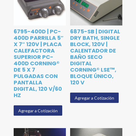
6795-400D | PC-
6875-SB | DIGITAL
400D PARRILLA 5″
DRY BATH, SINGLE
X 7″ 120V | PLACA
BLOCK, 120V |
CALEFACTORA
CALENTADOR DE
SUPERIOR PC-
BAÑO SECO
400D CORNING®
DIGITAL
DE 5 X 7
CORNING® LSE™,
PULGADAS CON
BLOQUE ÚNICO,
PANTALLA
120 V
DIGITAL, 120 V/60
HZ
Agregar a Cotización
Agregar a Cotización