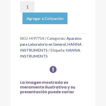
HI97714
|
FOTÓMETRO
Agregar a Cotización
PORTÁTIL
DE
CIANURO:
RANGO
SKU:
HI97714
Categorías:
Aparatos
0.000
para Laboratorio en General
,
HANNA
A
INSTRUMENTS
Etiqueta:
HANNA
0.200
INSTRUMENTS
MG
/

L
(PPM)
-
La imagen mostrada es
SOLO
meramente ilustrativa y su
MEDIDOR
presentación puede variar
cantidad