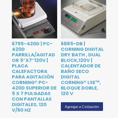
6795-420D | PC-
6885-DB |
420D
CORNING DIGITAL
PARRILLA/AGITAD
DRY BATH , DUAL
OR 5″X7″120V |
BLOCK,120V |
PLACA
CALENTADOR DE
CALEFACTORA
BAÑO SECO
PARA AGITACIÓN
DIGITAL
CORNING® PC-
CORNING® LSE™,
420D SUPERIOR DE
BLOQUE DOBLE,
5 X 7 PULGADAS
120 V
CON PANTALLAS
DIGITALES, 120
Agregar a Cotización
V/60 HZ