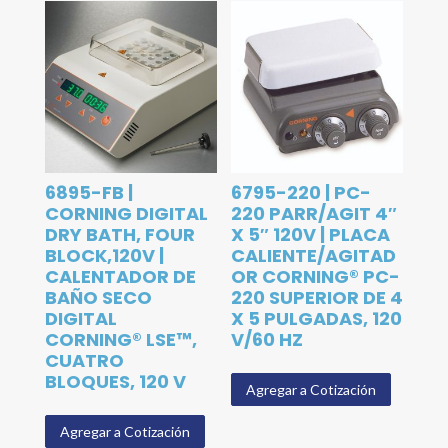
6895-FB |
6795-220 | PC-
CORNING DIGITAL
220 PARR/AGIT 4″
DRY BATH, FOUR
X 5″ 120V | PLACA
BLOCK,120V |
CALIENTE/AGITAD
CALENTADOR DE
OR CORNING® PC-
BAÑO SECO
220 SUPERIOR DE 4
DIGITAL
X 5 PULGADAS, 120
CORNING® LSE™,
V/60 HZ
CUATRO
BLOQUES, 120 V
Agregar a Cotización
Agregar a Cotización