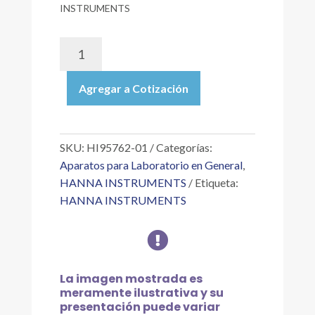
INSTRUMENTS
HI95762-
01
|
Agregar a Cotización
REACTIVOS
PARA
CLORO
LIBRE,
SKU:
HI95762-01
Categorías:
INTERVALO
Aparatos para Laboratorio en General
,
ULTRA
HANNA INSTRUMENTS
Etiqueta:
BAJO,
HANNA INSTRUMENTS
MÉTODO
DEL

DPD,
PARA
100
La imagen mostrada es
PRUEBAS
meramente ilustrativa y su
(CL?
presentación puede variar