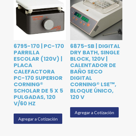
6795-170 | PC-170
6875-SB | DIGITAL
PARRILLA
DRY BATH, SINGLE
ESCOLAR (120V) |
BLOCK, 120V |
PLACA
CALENTADOR DE
CALEFACTORA
BAÑO SECO
PC-170 SUPERIOR
DIGITAL
CORNING®
CORNING® LSE™,
SCHOLAR DE 5 X 5
BLOQUE ÚNICO,
PULGADAS, 120
120 V
V/60 HZ
Agregar a Cotización
Agregar a Cotización