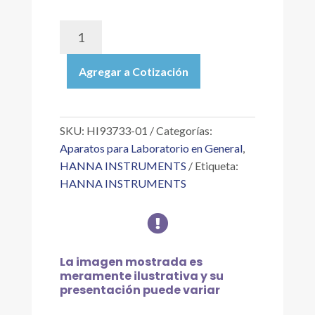
HI93733-
01
|
Agregar a Cotización
REACTIVOS
PARA
AMONIACO
INTERVALO
SKU:
HI93733-01
Categorías:
ALTO,
Aparatos para Laboratorio en General
,
MÉTODO
HANNA INSTRUMENTS
Etiqueta:
NESSLER,
HANNA INSTRUMENTS
PARA
100

PRUEBAS
(NH4+
IA)
La imagen mostrada es
cantidad
meramente ilustrativa y su
presentación puede variar