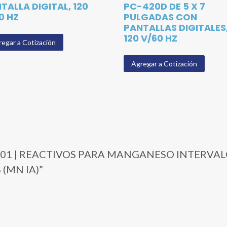
TALLA DIGITAL, 120
PC-420D DE 5 X 7
0 HZ
PULGADAS CON
PANTALLAS DIGITALES
120 V/60 HZ
egar a Cotización
Agregar a Cotización
3709-01 | REACTIVOS PARA MANGANESO INTERV
(MN IA)”