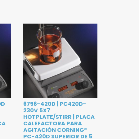
0D
6796-420D | PC420D-
230V 5X7
HOTPLATE/STIRR | PLACA
CA
CALEFACTORA PARA
AGITACIÓN CORNING®
R
PC-420D SUPERIOR DE 5