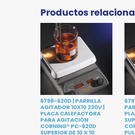
Productos relacion
6798-620D | PARRILLA
679
AGITADOR 10X10 230V |
PAR
PLACA CALEFACTORA
PL
PARA AGITACIÓN
SUP
CORNING® PC-620D
COR
SUPERIOR DE 10 X 10
PU