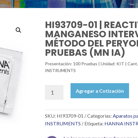
HI93709-01 | REACT
MANGANESO INTERV
MÉTODO DEL PERYO
PRUEBAS (MN IA)
Presentación: 100 Pruebas | Unidad: KIT | Cant
INSTRUMENTS
HI93709-
Agregar a Cotización
01
|
REACTIVOS
SKU:
HI93709-01
Categorías:
Aparatos pa
PARA
MANGANESO
INSTRUMENTS
Etiqueta:
HANNA INST
INTERVALO
ALTO,