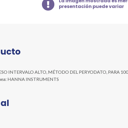
La imagen mostrada es mera

MÉTODO
presentación puede variar
DEL
PERYODATO,
PARA
100
PRUEBAS
(MN
ducto
IA)
cantidad
O INTERVALO ALTO, MÉTODO DEL PERYODATO, PARA 100 PRU
 | Línea: HANNA INSTRUMENTS
al