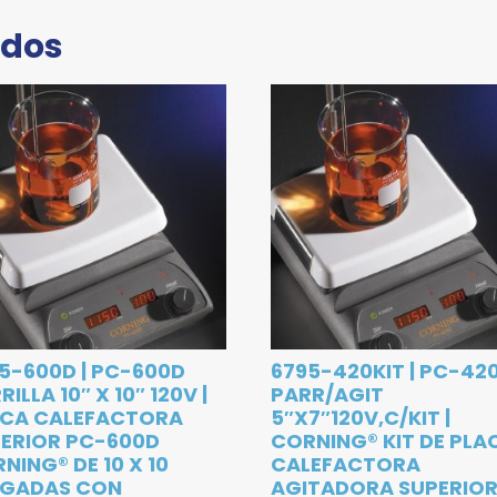
ados
5-600D | PC-600D
6795-420KIT | PC-42
RILLA 10″ X 10″ 120V |
PARR/AGIT
ACA CALEFACTORA
5″X7″120V,C/KIT |
ERIOR PC-600D
CORNING® KIT DE PLA
NING® DE 10 X 10
CALEFACTORA
LGADAS CON
AGITADORA SUPERIO