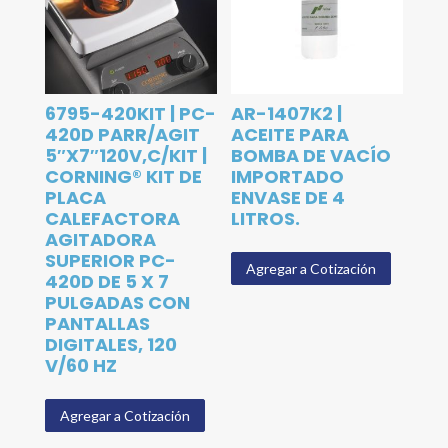
6795-420KIT | PC-
AR-1407K2 |
420D PARR/AGIT
ACEITE PARA
5″X7″120V,C/KIT |
BOMBA DE VACÍO
CORNING® KIT DE
IMPORTADO
PLACA
ENVASE DE 4
CALEFACTORA
LITROS.
AGITADORA
SUPERIOR PC-
Agregar a Cotización
420D DE 5 X 7
PULGADAS CON
PANTALLAS
DIGITALES, 120
V/60 HZ
Agregar a Cotización