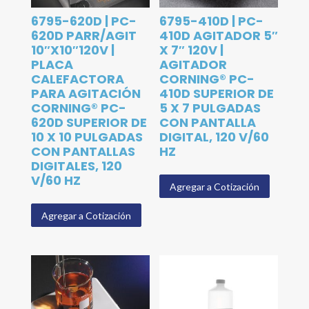
6795-620D | PC-
6795-410D | PC-
620D PARR/AGIT
410D AGITADOR 5″
10″X10″120V |
X 7″ 120V |
PLACA
AGITADOR
CALEFACTORA
CORNING® PC-
PARA AGITACIÓN
410D SUPERIOR DE
CORNING® PC-
5 X 7 PULGADAS
620D SUPERIOR DE
CON PANTALLA
10 X 10 PULGADAS
DIGITAL, 120 V/60
CON PANTALLAS
HZ
DIGITALES, 120
V/60 HZ
Agregar a Cotización
Agregar a Cotización