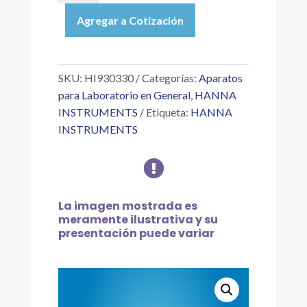
ENSAMBLE
Agregar a Cotización
DE
TAPA
PARA
FRASCO
SKU:
HI930330
Categorías:
Aparatos
DE
para Laboratorio en General
,
HANNA
TITULANTE
INSTRUMENTS
Etiqueta:
HANNA
cantidad
INSTRUMENTS

La imagen mostrada es
meramente ilustrativa y su
presentación puede variar