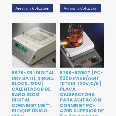
Agregar a Cotización
Agregar a Cotización
6875-SB | DIGITAL
6795-620KIT | PC-
DRY BATH, SINGLE
620D PARR/AGIT
BLOCK, 120V |
10″X10″120V,C/K |
CALENTADOR DE
PLACA
BAÑO SECO
CALEFACTORA
DIGITAL
PARA AGITACIÓN
CORNING® LSE™,
CORNING® PC-
BLOQUE ÚNICO,
420D SUPERIOR DE