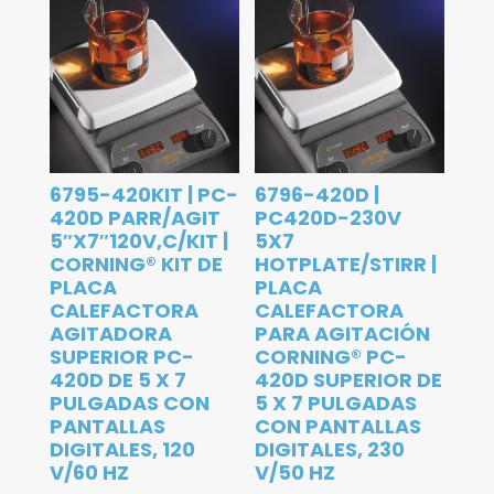
6795-420KIT | PC-
6796-420D |
420D PARR/AGIT
PC420D-230V
5″X7″120V,C/KIT |
5X7
CORNING® KIT DE
HOTPLATE/STIRR |
PLACA
PLACA
CALEFACTORA
CALEFACTORA
AGITADORA
PARA AGITACIÓN
SUPERIOR PC-
CORNING® PC-
420D DE 5 X 7
420D SUPERIOR DE
PULGADAS CON
5 X 7 PULGADAS
PANTALLAS
CON PANTALLAS
DIGITALES, 120
DIGITALES, 230
V/60 HZ
V/50 HZ