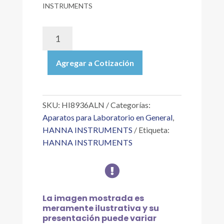
INSTRUMENTS
HI8936ALN
|
TRANSMISOR
Agregar a Cotización
DE
CONDUCTIVIDAD
PARA
SONDA
SKU:
HI8936ALN
Categorías:
DE
Aparatos para Laboratorio en General
,
4
HANNA INSTRUMENTS
Etiqueta:
ANILLOS,
HANNA INSTRUMENTS
INTERVALO:
0.0

A
199.9
MS/CM;
La imagen mostrada es
CON
meramente ilustrativa y su
PANTALLA
presentación puede variar