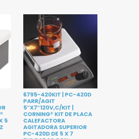
6795-420KIT | PC-420D
PARR/AGIT
OR
5″X7″120V,C/KIT |
®
CORNING® KIT DE PLACA
X 5
CALEFACTORA
HZ
AGITADORA SUPERIOR
PC-420D DE 5 X 7