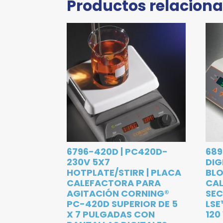
Productos relacion
6796-420D | PC420D-
689
230V 5X7
DIG
HOTPLATE/STIRR | PLACA
BLO
CALEFACTORA PARA
CA
AGITACIÓN CORNING®
SEC
PC-420D SUPERIOR DE 5
LSE
X 7 PULGADAS CON
120