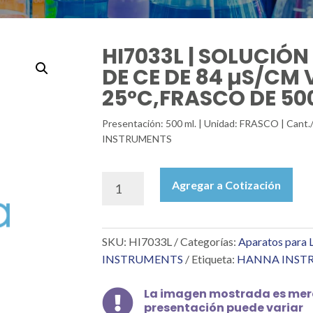
HI7033L | SOLUCIÓ
DE CE DE 84 µS/CM 
25°C,FRASCO DE 50
Presentación: 500 ml. | Unidad: FRASCO | Cant.
INSTRUMENTS
HI7033L
Agregar a Cotización
|
SOLUCIÓN
DE
SKU:
HI7033L
Categorías:
Aparatos para 
CALIBRACIÓN
DE
INSTRUMENTS
Etiqueta:
HANNA INST
CE
DE
La imagen mostrada es mera

84
presentación puede variar