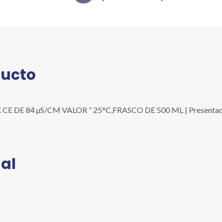
µS/CM
VALOR
"
25°C,FRASCO
DE
500
ducto
ML
cantidad
DE 84 µS/CM VALOR ” 25°C,FRASCO DE 500 ML | Presentación:
al