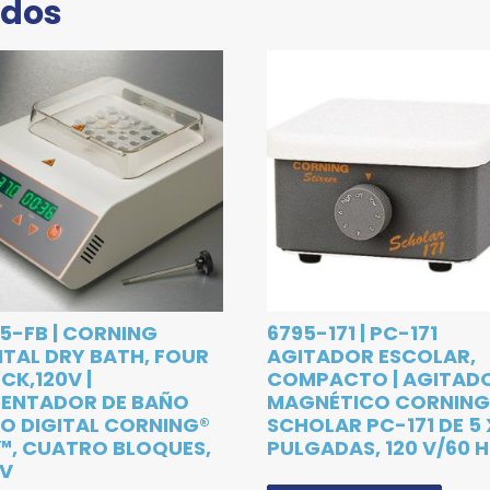
ados
5-FB | CORNING
6795-171 | PC-171
ITAL DRY BATH, FOUR
AGITADOR ESCOLAR,
CK,120V |
COMPACTO | AGITAD
LENTADOR DE BAÑO
MAGNÉTICO CORNING
O DIGITAL CORNING®
SCHOLAR PC-171 DE 5 
™, CUATRO BLOQUES,
PULGADAS, 120 V/60 
 V