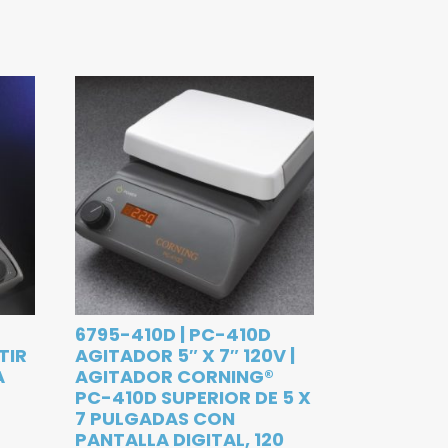
6795-410D | PC-410D
TIR
AGITADOR 5″ X 7″ 120V |
A
AGITADOR CORNING®
PC-410D SUPERIOR DE 5 X
7 PULGADAS CON
PANTALLA DIGITAL, 120