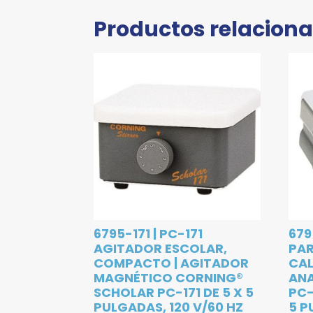
Productos relacion
6795-171 | PC-171
679
AGITADOR ESCOLAR,
PAR
COMPACTO | AGITADOR
CA
MAGNÉTICO CORNING®
ANA
SCHOLAR PC-171 DE 5 X 5
PC-
PULGADAS, 120 V/60 HZ
5 P