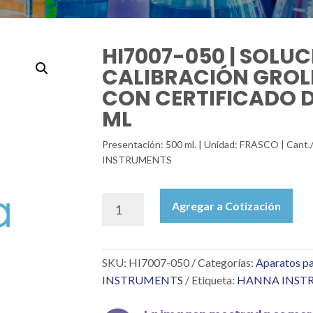
HI7007-050 | SOLUC
CALIBRACIÓN GROLIN
CON CERTIFICADO DE
ML
Presentación: 500 ml. | Unidad: FRASCO | Cant.
INSTRUMENTS
HI7007-
Agregar a Cotización
050
|
SOLUCIÓN
SKU:
HI7007-050
Categorías:
Aparatos pa
DE
CALIBRACIÓN
INSTRUMENTS
Etiqueta:
HANNA INST
GROLINE
DE