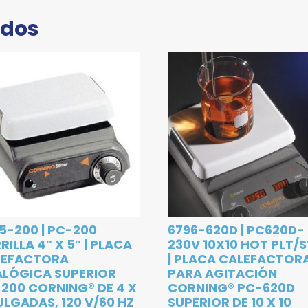
ados
5-200 | PC-200
6796-620D | PC620D-
RILLA 4″ X 5″ | PLACA
230V 10X10 HOT PLT/S
LEFACTORA
| PLACA CALEFACTOR
LÓGICA SUPERIOR
PARA AGITACIÓN
200 CORNING® DE 4 X
CORNING® PC-620D
ULGADAS, 120 V/60 HZ
SUPERIOR DE 10 X 10