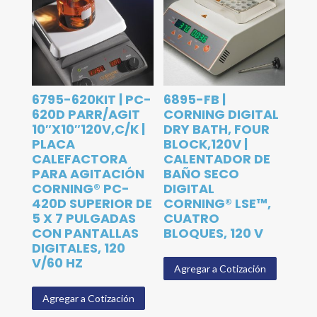
6795-620KIT | PC-
6895-FB |
620D PARR/AGIT
CORNING DIGITAL
10″X10″120V,C/K |
DRY BATH, FOUR
PLACA
BLOCK,120V |
CALEFACTORA
CALENTADOR DE
PARA AGITACIÓN
BAÑO SECO
CORNING® PC-
DIGITAL
420D SUPERIOR DE
CORNING® LSE™,
5 X 7 PULGADAS
CUATRO
CON PANTALLAS
BLOQUES, 120 V
DIGITALES, 120
V/60 HZ
Agregar a Cotización
Agregar a Cotización