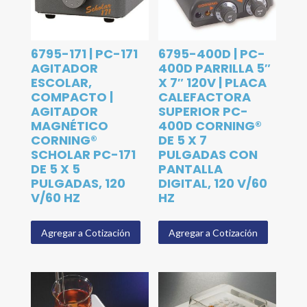
6795-171 | PC-171
6795-400D | PC-
AGITADOR
400D PARRILLA 5″
ESCOLAR,
X 7″ 120V | PLACA
COMPACTO |
CALEFACTORA
AGITADOR
SUPERIOR PC-
MAGNÉTICO
400D CORNING®
CORNING®
DE 5 X 7
SCHOLAR PC-171
PULGADAS CON
DE 5 X 5
PANTALLA
PULGADAS, 120
DIGITAL, 120 V/60
V/60 HZ
HZ
Agregar a Cotización
Agregar a Cotización