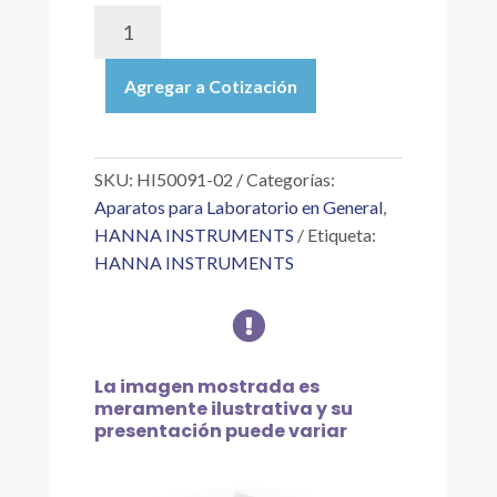
HI50091-
02
|
Agregar a Cotización
SOBRES
DE
SOLUCIÓN
TÉCNICA
SKU:
HI50091-02
Categorías:
DE
Aparatos para Laboratorio en General
,
CALIBRACIÓN
HANNA INSTRUMENTS
Etiqueta:
PH
HANNA INSTRUMENTS
9.18
"

25
°C,
(25
La imagen mostrada es
X
meramente ilustrativa y su
20ML)
presentación puede variar
cantidad