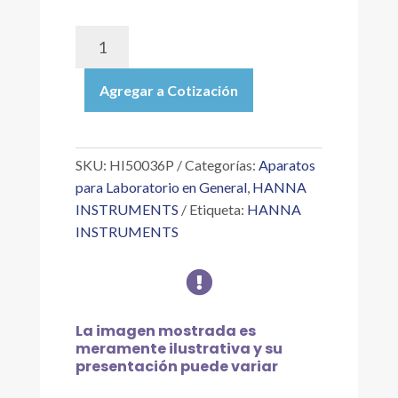
HI50036P
|
SOBRES
Agregar a Cotización
DE
SOLUCIÓN
DE
CALIBRACIÓN
SKU:
HI50036P
Categorías:
Aparatos
RÁPIDA
para Laboratorio en General
,
HANNA
PARA
INSTRUMENTS
Etiqueta:
HANNA
CALIBRACIÓN
INSTRUMENTS
EN
UN

SOLO
PUNTO
PH/CE,
La imagen mostrada es
(25
meramente ilustrativa y su
X
presentación puede variar
20ML)