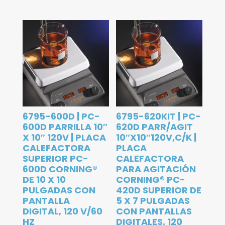
6795-600D | PC-
6795-620KIT | PC-
600D PARRILLA 10″
620D PARR/AGIT
X 10″ 120V | PLACA
10″X10″120V,C/K |
CALEFACTORA
PLACA
SUPERIOR PC-
CALEFACTORA
600D CORNING®
PARA AGITACIÓN
DE 10 X 10
CORNING® PC-
PULGADAS CON
420D SUPERIOR DE
PANTALLA
5 X 7 PULGADAS
DIGITAL, 120 V/60
CON PANTALLAS
HZ
DIGITALES, 120