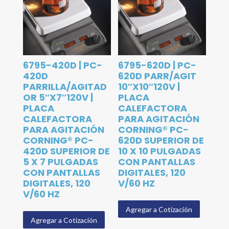
6795-420D | PC-
6795-620D | PC-
420D
620D PARR/AGIT
PARRILLA/AGITAD
10″X10″120V |
OR 5″X7″120V |
PLACA
PLACA
CALEFACTORA
CALEFACTORA
PARA AGITACIÓN
PARA AGITACIÓN
CORNING® PC-
CORNING® PC-
620D SUPERIOR DE
420D SUPERIOR DE
10 X 10 PULGADAS
5 X 7 PULGADAS
CON PANTALLAS
CON PANTALLAS
DIGITALES, 120
DIGITALES, 120
V/60 HZ
V/60 HZ
Agregar a Cotización
Agregar a Cotización