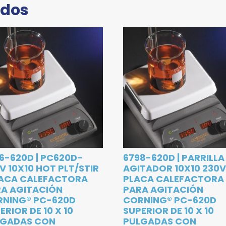
ados
6-620D | PC620D-
6798-620D | PARRILLA
V 10X10 HOT PLT/STIR
AGITADOR 10X10 230V 
LACA CALEFACTORA
PLACA CALEFACTORA
A AGITACIÓN
PARA AGITACIÓN
RNING® PC-620D
CORNING® PC-620D
ERIOR DE 10 X 10
SUPERIOR DE 10 X 10
LGADAS CON
PULGADAS CON