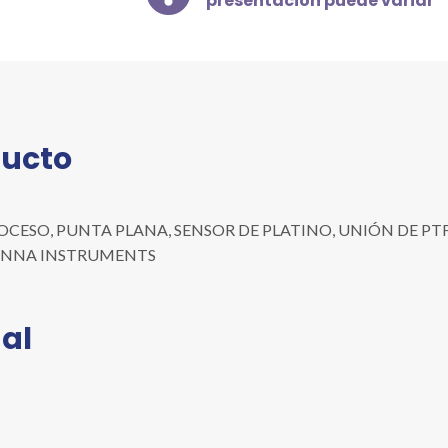
presentación puede variar
PLANA,
SENSOR
DE
PLATINO,
UNIÓN
DE
ducto
PTFE,
10M.
DE
CABLE
CESO, PUNTA PLANA, SENSOR DE PLATINO, UNIÓN DE PTFE, 1
cantidad
a: HANNA INSTRUMENTS
al