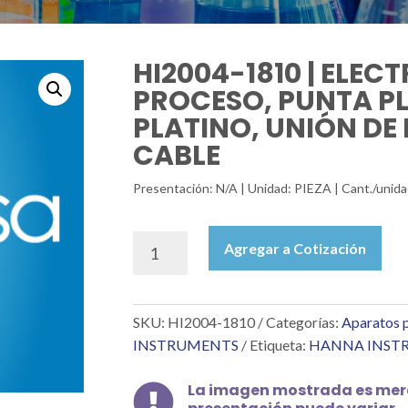
HI2004-1810 | ELEC
PROCESO, PUNTA PL
PLATINO, UNIÓN DE P
CABLE
Presentación: N/A | Unidad: PIEZA | Cant./un
HI2004-
Agregar a Cotización
1810
|
ELECTRODO
SKU:
HI2004-1810
Categorías:
Aparatos p
DE
ORP
INSTRUMENTS
Etiqueta:
HANNA INST
DE
PROCESO,
La imagen mostrada es mera

PUNTA