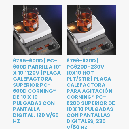
6795-600D | PC-
6796-620D |
600D PARRILLA 10″
PC620D-230V
X 10″ 120V | PLACA
10X10 HOT
CALEFACTORA
PLT/STIR | PLACA
SUPERIOR PC-
CALEFACTORA
600D CORNING®
PARA AGITACIÓN
DE 10 X 10
CORNING® PC-
PULGADAS CON
620D SUPERIOR DE
PANTALLA
10 X 10 PULGADAS
DIGITAL, 120 V/60
CON PANTALLAS
HZ
DIGITALES, 230
V/50 HZ