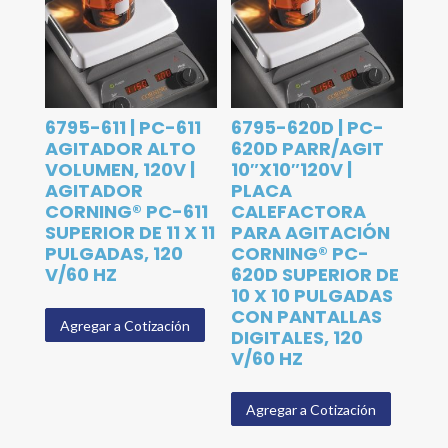
6795-611 | PC-611
6795-620D | PC-
AGITADOR ALTO
620D PARR/AGIT
VOLUMEN, 120V |
10″X10″120V |
AGITADOR
PLACA
CORNING® PC-611
CALEFACTORA
SUPERIOR DE 11 X 11
PARA AGITACIÓN
PULGADAS, 120
CORNING® PC-
V/60 HZ
620D SUPERIOR DE
10 X 10 PULGADAS
CON PANTALLAS
Agregar a Cotización
DIGITALES, 120
V/60 HZ
Agregar a Cotización