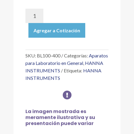
BL100-
400
|
Agregar a Cotización
CONJUNTO
ADAPTADOR
DE
ELECTRODO
SKU:
BL100-400
Categorías:
Aparatos
(CONTIENE
para Laboratorio en General
,
HANNA
ADAPTADOR,
INSTRUMENTS
Etiqueta:
HANNA
TUERCA
INSTRUMENTS
Y
EMPAQUE)

cantidad
La imagen mostrada es
meramente ilustrativa y su
presentación puede variar