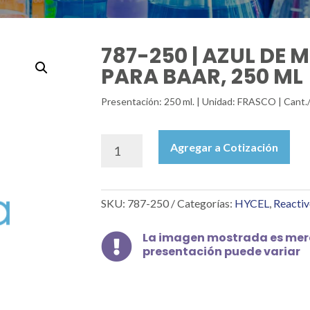
787-250 | AZUL DE 
PARA BAAR, 250 ML
Presentación: 250 ml. | Unidad: FRASCO | Cant.
787-
Agregar a Cotización
250
|
AZUL
SKU:
787-250
Categorías:
HYCEL
,
Reactiv
DE
METILENO
LOEFFLER
La imagen mostrada es mera

presentación puede variar
PARA
BAAR,
250
ML