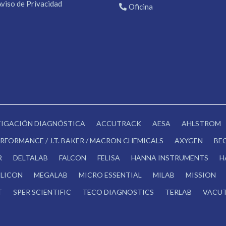
Aviso de Privacidad
Oficina
STIGACIÓN DIAGNÓSTICA
ACCUTRACK
AESA
AHLSTROM
RFORMANCE / J.T. BAKER / MACRON CHEMICALS
AXYGEN
BE
R
DELTALAB
FALCON
FELISA
HANNA INSTRUMENTS
H
LICON
MEGALAB
MICRO ESSENTIAL
MILAB
MISSION
T
SPER SCIENTIFIC
TECO DIAGNOSTICS
TERLAB
VACUT