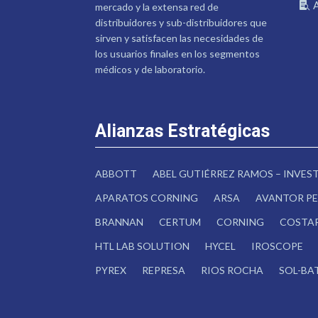
mercado y la extensa red de
distribuidores y sub-distribuidores que
sirven y satisfacen las necesidades de
los usuarios finales en los segmentos
médicos y de laboratorio.
Alianzas Estratégicas
ABBOTT
ABEL GUTIÉRREZ RAMOS – INVE
APARATOS CORNING
ARSA
AVANTOR PE
BRANNAN
CERTUM
CORNING
COSTA
HTL LAB SOLUTION
HYCEL
IROSCOPE
PYREX
REPRESA
RIOS ROCHA
SOL-BA