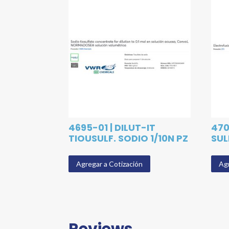
4695-01 | DILUT-IT
470
TIOUSULF. SODIO 1/10N PZ
SUL
Agregar a Cotización
Agr
Reviews