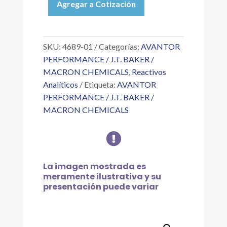
Agregar a Cotización
DILUT-
IT
HIDRÓXIDO
DE
SKU:
4689-01
Categorías:
AVANTOR
SODIO
PERFORMANCE / J.T. BAKER /
1N
MACRON CHEMICALS
,
Reactivos
PZ
Analíticos
Etiqueta:
AVANTOR
cantidad
PERFORMANCE / J.T. BAKER /
MACRON CHEMICALS

La imagen mostrada es
meramente ilustrativa y su
presentación puede variar