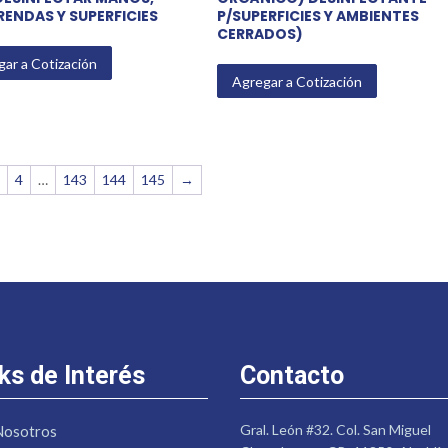
PRENDAS Y SUPERFICIES
P/SUPERFICIES Y AMBIENTES
CERRADOS)
ar a Cotización
Agregar a Cotización
3
4
…
143
144
145
→
ks de Interés
Contacto
Gral. León #32. Col. San Miguel
Nosotros