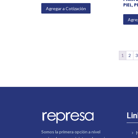
PIEL, 
Agregar a Cotización
Agreg
1
2
Lin
Somos la primera opción a nivel