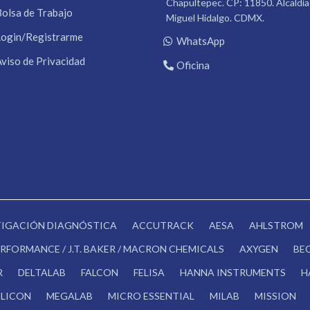
Chapultepec. CP: 11850. Alcaldía
Bolsa de Trabajo
Miguel Hidalgo. CDMX.
Login/Registrarme
WhatsApp
Aviso de Privacidad
Oficina
STIGACIÓN DIAGNÓSTICA
ACCUTRACK
AESA
AHLSTROM
RFORMANCE / J.T. BAKER / MACRON CHEMICALS
AXYGEN
BE
R
DELTALAB
FALCON
FELISA
HANNA INSTRUMENTS
H
LICON
MEGALAB
MICRO ESSENTIAL
MILAB
MISSION