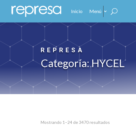
Inicio
Menú
REPRESA
Categoría: HYCEL
Sorted
Mostrando 1–24 de 3470 resultados
by
average