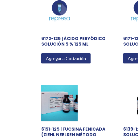
rating
6172-125 | ÁCIDO PERYÓDICO
6171-1
SOLUCIÓN 5 % 125 ML
SOLUCI
Agregar a Cotización
Agreg
6151-125 | FUCSINA FENICADA
6139-1
(ZIEHL NEELSEN MÉTODO
SOLUC