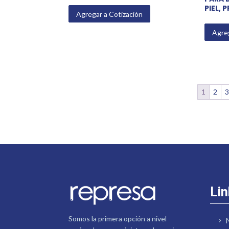
PIEL, 
Agregar a Cotización
Agreg
1
2
Lin
Somos la primera opción a nivel