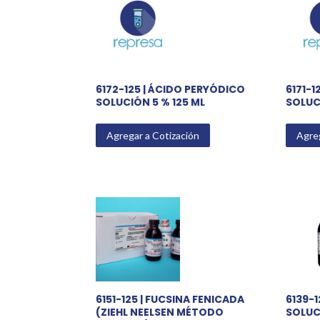
rating
6172-125 | ÁCIDO PERYÓDICO
6171-1
SOLUCIÓN 5 % 125 ML
SOLUCI
Agregar a Cotización
Agreg
6151-125 | FUCSINA FENICADA
6139-1
(ZIEHL NEELSEN MÉTODO
SOLUC