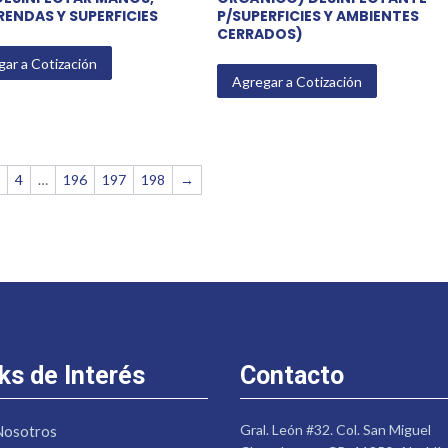
PRENDAS Y SUPERFICIES
P/SUPERFICIES Y AMBIENTES
CERRADOS)
ar a Cotización
Agregar a Cotización
3
4
…
196
197
198
→
ks de Interés
Contacto
Gral. León #32. Col. San Miguel
Nosotros