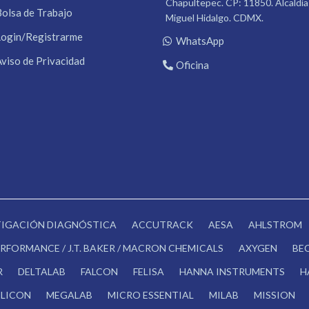
Chapultepec. CP: 11850. Alcaldía
Bolsa de Trabajo
Miguel Hidalgo. CDMX.
Login/Registrarme
WhatsApp
Aviso de Privacidad
Oficina
STIGACIÓN DIAGNÓSTICA
ACCUTRACK
AESA
AHLSTROM
RFORMANCE / J.T. BAKER / MACRON CHEMICALS
AXYGEN
BE
R
DELTALAB
FALCON
FELISA
HANNA INSTRUMENTS
H
LICON
MEGALAB
MICRO ESSENTIAL
MILAB
MISSION