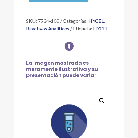
0.1
%
1000
SKU:
7734-100
Categorías:
HYCEL
,
PPM
Reactivos Analíticos
Etiqueta:
HYCEL
FE,
100

ML
cantidad
La imagen mostrada es
meramente ilustrativa y su
presentación puede variar