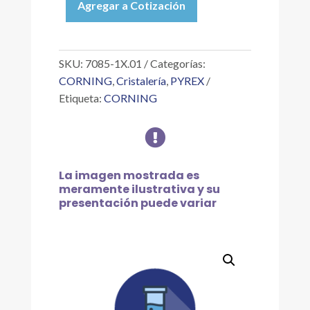
Agregar a Cotización
PIPETA
SEROLÓGICA
DE
VIDRIO
SKU:
7085-1X.01
Categorías:
DE
CORNING
,
Cristalería
,
PYREX
1.0X0.01
Etiqueta:
CORNING
ML
cantidad

La imagen mostrada es
meramente ilustrativa y su
presentación puede variar