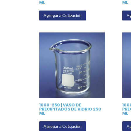
ML
ML
Agregar a Cotización
Ag
1000-250 | VASO DE
100
PRECIPITADOS DE VIDRIO 250
PRE
ML
ML
Agregar a Cotización
Ag