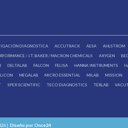
STIGACIÓN DIAGNÓSTICA
ACCUTRACK
AESA
AHLSTROM
RFORMANCE / J.T. BAKER / MACRON CHEMICALS
AXYGEN
BE
R
DELTALAB
FALCON
FELISA
HANNA INSTRUMENTS
H
LICON
MEGALAB
MICRO ESSENTIAL
MILAB
MISSION
T
SPER SCIENTIFIC
TECO DIAGNOSTICS
TERLAB
VACUT
026 |
Diseño por Once24