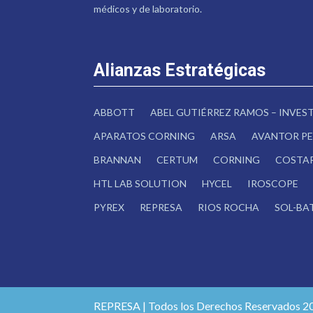
médicos y de laboratorio.
Alianzas Estratégicas
ABBOTT
ABEL GUTIÉRREZ RAMOS – INVE
APARATOS CORNING
ARSA
AVANTOR PE
BRANNAN
CERTUM
CORNING
COSTA
HTL LAB SOLUTION
HYCEL
IROSCOPE
PYREX
REPRESA
RIOS ROCHA
SOL-BA
REPRESA | Todos los Derechos Reservados 2