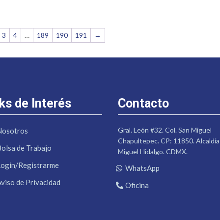
3
4
…
189
190
191
→
ks de Interés
Contacto
Gral. León #32. Col. San Miguel
Nosotros
Chapultepec. CP: 11850. Alcaldía
Bolsa de Trabajo
Miguel Hidalgo. CDMX.
Login/Registrarme
WhatsApp
Aviso de Privacidad
Oficina