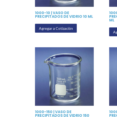
1000-10 | VASO DE
100
PRECIPITADOS DE VIDRIO 10 ML
PRE
ML
Agregar a Cotización
Ag
1000-150 | VASO DE
100
PRECIPITADOS DE VIDRIO 150
PRE