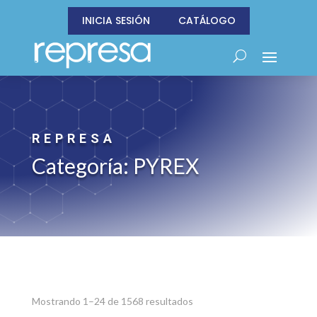
INICIA SESIÓN
CATÁLOGO
REPRESA
Categoría: PYREX
Sorted
Mostrando 1–24 de 1568 resultados
by