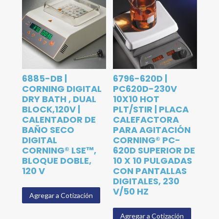
6885-DB |
6796-620D |
CORNING DIGITAL
PC620D-230V
DRY BATH , DUAL
10X10 HOT
BLOCK,120V |
PLT/STIR | PLACA
CALENTADOR DE
CALEFACTORA
BAÑO SECO
PARA AGITACIÓN
DIGITAL
CORNING® PC-
CORNING® LSE™,
620D SUPERIOR DE
BLOQUE DOBLE,
10 X 10 PULGADAS
120 V
CON PANTALLAS
DIGITALES, 230
V/50 HZ
Agregar a Cotización
Agregar a Cotización