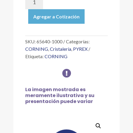
1000
|
Agregar a Cotización
MATRAZ
VOLUMÉTRICO
CLASE
A
SKU:
65640-1000
Categorías:
CON
CORNING
,
Cristalería
,
PYREX
REVESTIMIENTO
Etiqueta:
CORNING
PYREXPLUS
CON

TAPÓN
DE
VIDRIO
La imagen mostrada es
DE
meramente ilustrativa y su
1
presentación puede variar
L
cantidad