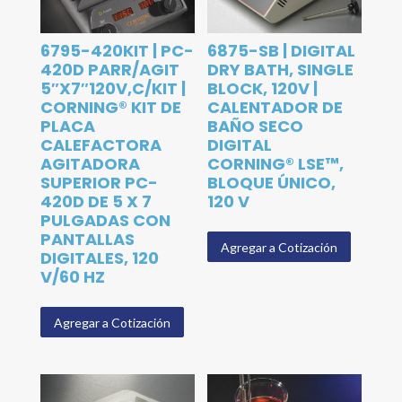
6795-420KIT | PC-
6875-SB | DIGITAL
420D PARR/AGIT
DRY BATH, SINGLE
5″X7″120V,C/KIT |
BLOCK, 120V |
CORNING® KIT DE
CALENTADOR DE
PLACA
BAÑO SECO
CALEFACTORA
DIGITAL
AGITADORA
CORNING® LSE™,
SUPERIOR PC-
BLOQUE ÚNICO,
420D DE 5 X 7
120 V
PULGADAS CON
PANTALLAS
Agregar a Cotización
DIGITALES, 120
V/60 HZ
Agregar a Cotización