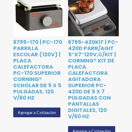
6795-170 | PC-170
6795-420KIT | PC-
PARRILLA
420D PARR/AGIT
ESCOLAR (120V) |
5″X7″120V,C/KIT |
PLACA
CORNING® KIT DE
CALEFACTORA
PLACA
PC-170 SUPERIOR
CALEFACTORA
CORNING®
AGITADORA
SCHOLAR DE 5 X 5
SUPERIOR PC-
PULGADAS, 120
420D DE 5 X 7
V/60 HZ
PULGADAS CON
PANTALLAS
DIGITALES, 120
Agregar a Cotización
V/60 HZ
Agregar a Cotización