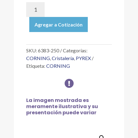
6383-
250
|
Agregar a Cotización
EMBUDO
DE
SEPARACIÓN
FORMA
SKU:
6383-250
Categorías:
CILÍNDRICA
CORNING
,
Cristalería
,
PYREX
GRADUADO
Etiqueta:
CORNING
CON
TAPÓN

DE
VIDRIO
Y
La imagen mostrada es
LLAVE
meramente ilustrativa y su
PTFE
presentación puede variar
DE
250
ML