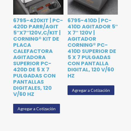
6795-420KIT | PC-
6795-410D | PC-
420D PARR/AGIT
410D AGITADOR 5″
5″X7″120V,C/KIT |
X 7″ 120V |
CORNING® KIT DE
AGITADOR
PLACA
CORNING® PC-
CALEFACTORA
410D SUPERIOR DE
AGITADORA
5 X 7 PULGADAS
SUPERIOR PC-
CON PANTALLA
420D DE 5 X 7
DIGITAL, 120 V/60
PULGADAS CON
HZ
PANTALLAS
DIGITALES, 120
Agregar a Cotización
V/60 HZ
Agregar a Cotización