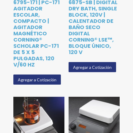
6795-171 | PC-171
6875-SB | DIGITAL
AGITADOR
DRY BATH, SINGLE
ESCOLAR,
BLOCK, 120V |
COMPACTO |
CALENTADOR DE
AGITADOR
BAÑO SECO
MAGNÉTICO
DIGITAL
CORNING®
CORNING® LSE™,
SCHOLAR PC-171
BLOQUE ÚNICO,
DE 5 X 5
120 V
PULGADAS, 120
V/60 HZ
Agregar a Cotización
Agregar a Cotización