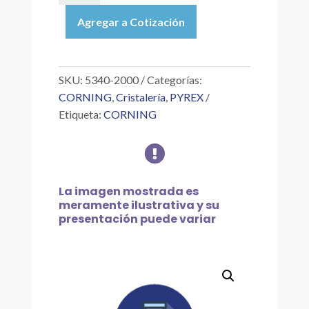
|
Agregar a Cotización
MATRAZ
DE
FILTRACIÓN
KITAZATO
SKU:
5340-2000
Categorías:
GRADUADO
CORNING
,
Cristalería
,
PYREX
DE
Etiqueta:
CORNING
2
L

cantidad
La imagen mostrada es
meramente ilustrativa y su
presentación puede variar