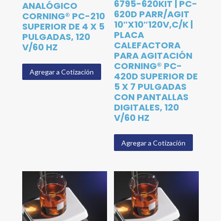
6795-620KIT | PC-
ANALÓGICO
620D PARR/AGIT
CORNING® PC-210
10″X10″120V,C/K |
SUPERIOR DE 4 X 5
PLACA
PULGADAS, 120
CALEFACTORA
V/60 HZ
PARA AGITACIÓN
CORNING® PC-
Agregar a Cotización
420D SUPERIOR DE
5 X 7 PULGADAS
CON PANTALLAS
DIGITALES, 120
V/60 HZ
Agregar a Cotización