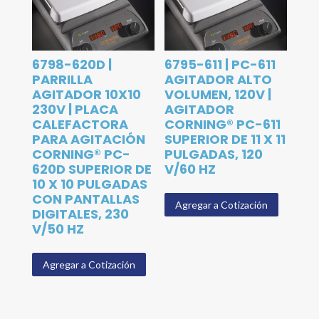
6798-620D |
6795-611 | PC-611
PARRILLA
AGITADOR ALTO
AGITADOR 10X10
VOLUMEN, 120V |
230V | PLACA
AGITADOR
CALEFACTORA
CORNING® PC-611
PARA AGITACIÓN
SUPERIOR DE 11 X 11
CORNING® PC-
PULGADAS, 120
620D SUPERIOR DE
V/60 HZ
10 X 10 PULGADAS
CON PANTALLAS
Agregar a Cotización
DIGITALES, 230
V/50 HZ
Agregar a Cotización