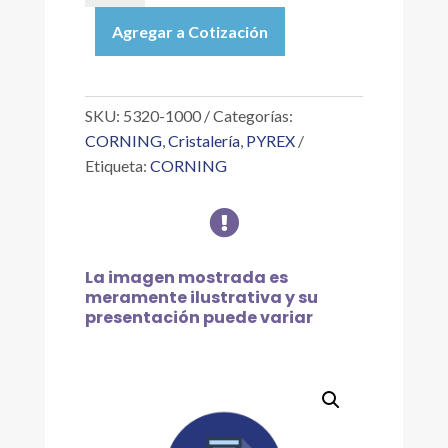
|
Agregar a Cotización
MATRAZ
DE
FILTRACIÓN
GRADUADO
SKU:
5320-1000
Categorías:
DE
CORNING
,
Cristalería
,
PYREX
PARED
Etiqueta:
CORNING
GRUESA
DE

1
L
cantidad
La imagen mostrada es
meramente ilustrativa y su
presentación puede variar