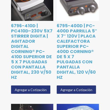
6796-410D |
6795-400D | PC-
PC410D-230V 5X7
400D PARRILLA 5″
STIRRER DIGITA |
X 7″ 120V | PLACA
AGITADOR
CALEFACTORA
DIGITAL
SUPERIOR PC-
CORNING® PC-
400D CORNING®
410D SUPERIOR DE
DE 5 X 7
5 X 7 PULGADAS
PULGADAS CON
CON PANTALLA
PANTALLA
DIGITAL, 230 V/50
DIGITAL, 120 V/60
HZ
HZ
Agregar a Cotización
Agregar a Cotización