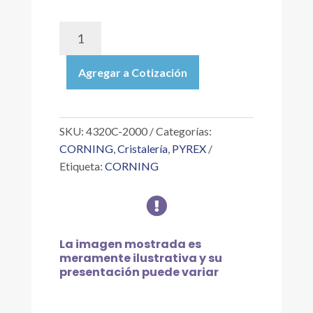
4320C-
2000
|
Agregar a Cotización
MATRAZ
EBULLICIÓN
PARED
GRUESA,
SKU:
4320C-2000
Categorías:
FONDO
CORNING
,
Cristalería
,
PYREX
REDONDO,
Etiqueta:
CORNING
CUELLO
CORTO,

BOCA
ESMERILADA
24/40
La imagen mostrada es
DE
meramente ilustrativa y su
2
presentación puede variar
L
cantidad