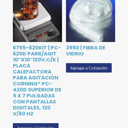
6795-620KIT | PC-
3950 | FIBRA DE
620D PARR/AGIT
VIDRIO
10″X10″120V,C/K |
PLACA
Agregar a Cotización
CALEFACTORA
PARA AGITACIÓN
CORNING® PC-
420D SUPERIOR DE
5 X 7 PULGADAS
CON PANTALLAS
DIGITALES, 120
V/60 HZ
Agregar a Cotización