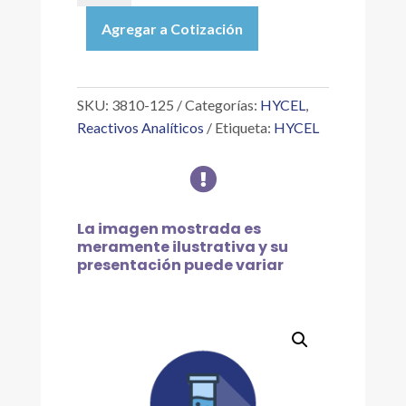
|
Agregar a Cotización
SODIO
Y
POTASIO
ESTÁNDAR
SKU:
3810-125
Categorías:
HYCEL
,
140MEQ/L
Reactivos Analíticos
Etiqueta:
HYCEL
NA
Y

5MEQ/L
K,
125
La imagen mostrada es
ML
meramente ilustrativa y su
presentación puede variar
cantidad