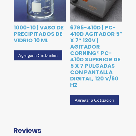
1000-10 | VASO DE
6795-410D | PC-
PRECIPITADOS DE
410D AGITADOR 5″
VIDRIO 10 ML
X 7″ 120V |
AGITADOR
CORNING® PC-
Agregar a Cotización
410D SUPERIOR DE
5 X 7 PULGADAS
CON PANTALLA
DIGITAL, 120 V/60
HZ
Agregar a Cotización
Reviews