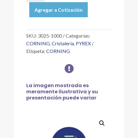
|
Agregar a Cotización
PROBETA
DE
VIDRIO
GRADUADA
SKU:
3025-1000
Categorías:
DOBLE
CORNING
,
Cristalería
,
PYREX
ESCALA
Etiqueta:
CORNING
ECONÓMICA
DE

1
L
cantidad
La imagen mostrada es
meramente ilustrativa y su
presentación puede variar