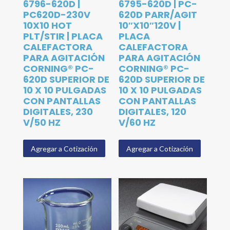
6796-620D |
6795-620D | PC-
PC620D-230V
620D PARR/AGIT
10X10 HOT
10″X10″120V |
PLT/STIR | PLACA
PLACA
CALEFACTORA
CALEFACTORA
PARA AGITACIÓN
PARA AGITACIÓN
CORNING® PC-
CORNING® PC-
620D SUPERIOR DE
620D SUPERIOR DE
10 X 10 PULGADAS
10 X 10 PULGADAS
CON PANTALLAS
CON PANTALLAS
DIGITALES, 230
DIGITALES, 120
V/50 HZ
V/60 HZ
Agregar a Cotización
Agregar a Cotización