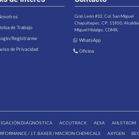
Gral. León #32. Col. San Miguel
Nosotros
Chapultepec. CP: 11850. Alcaldía
Bolsa de Trabajo
Miguel Hidalgo. CDMX.
Login/Registrarme
WhatsApp
Aviso de Privacidad
Oficina
STIGACIÓN DIAGNÓSTICA
ACCUTRACK
AESA
AHLSTROM
RFORMANCE / J.T. BAKER / MACRON CHEMICALS
AXYGEN
BE