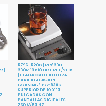
6796-620D | PC620D-
V |
230V 10X10 HOT PLT/STIR
| PLACA CALEFACTORA
PARA AGITACIÓN
CORNING® PC-620D
SUPERIOR DE 10 X 10
HZ
PULGADAS CON
PANTALLAS DIGITALES,
230 V/50 HZ