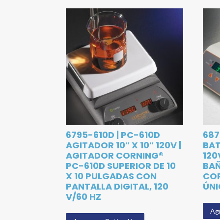
6795-610D | PC-610D
687
AGITADOR 10″ X 10″ 120V |
BAT
AGITADOR CORNING®
120
PC-610D SUPERIOR DE 10
BAÑ
X 10 PULGADAS CON
COR
PANTALLA DIGITAL, 120
ÚNI
V/60 HZ
Agr