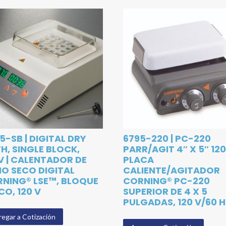
5-SB | DIGITAL DRY
6795-220 | PC-220
H, SINGLE BLOCK,
PARR/AGIT 4″ X 5″ 120
V | CALENTADOR DE
PLACA
O SECO DIGITAL
CALIENTE/AGITADOR
NING® LSE™, BLOQUE
CORNING® PC-220
CO, 120 V
SUPERIOR DE 4 X 5
PULGADAS, 120 V/60 
egar a Cotización