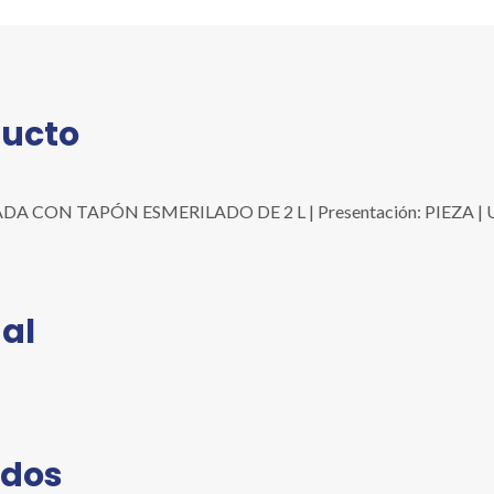
DE
2
L
cantidad
ducto
ON TAPÓN ESMERILADO DE 2 L | Presentación: PIEZA | Unidad
al
ados