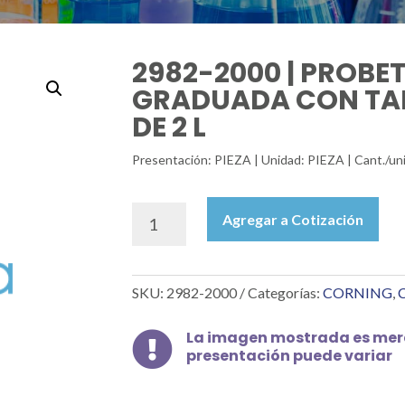
2982-2000 | PROBET
GRADUADA CON TA
DE 2 L
Presentación: PIEZA | Unidad: PIEZA | Cant./un
2982-
Agregar a Cotización
2000
|
PROBETA
SKU:
2982-2000
Categorías:
CORNING
,
C
DE
VIDRIO
GRADUADA
La imagen mostrada es mera

presentación puede variar
CON
TAPÓN
ESMERILADO