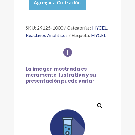
Agregar a Cotización
MOLIBDATO
DE
SODIO
5%
SKU:
29125-1000
Categorías:
HYCEL
,
P/V,
Reactivos Analíticos
Etiqueta:
HYCEL
1
L

cantidad
La imagen mostrada es
meramente ilustrativa y su
presentación puede variar