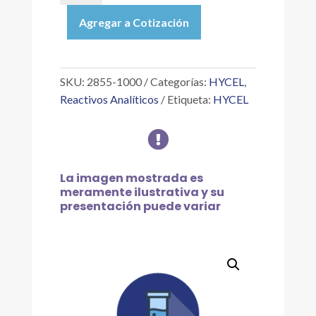
|
Agregar a Cotización
ÁCIDO
ÚRICO
REACTIVO
(BROWN
SKU:
2855-1000
Categorías:
HYCEL
,
MODIFICADO)
Reactivos Analíticos
Etiqueta:
HYCEL
1
L

cantidad
La imagen mostrada es
meramente ilustrativa y su
presentación puede variar