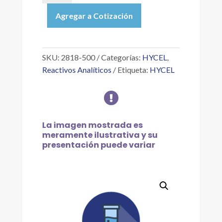
|
Agregar a Cotización
FLOROGLUCINOL
1%
EN
HIDRÓXIDO
SKU:
2818-500
Categorías:
HYCEL
,
DE
Reactivos Analíticos
Etiqueta:
HYCEL
SODIO
10%

JARISSEN,
500ML
cantidad
La imagen mostrada es
meramente ilustrativa y su
presentación puede variar