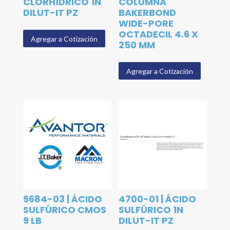
CLORHÍDRICO 1N
COLUMNA
DILUT-IT PZ
BAKERBOND
WIDE-PORE
OCTADECIL 4.6 X
Agregar a Cotización
250 MM
Agregar a Cotización
9684-03 | ÁCIDO
4700-01 | ÁCIDO
SULFÚRICO CMOS
SULFÚRICO 1N
9 LB
DILUT-IT PZ