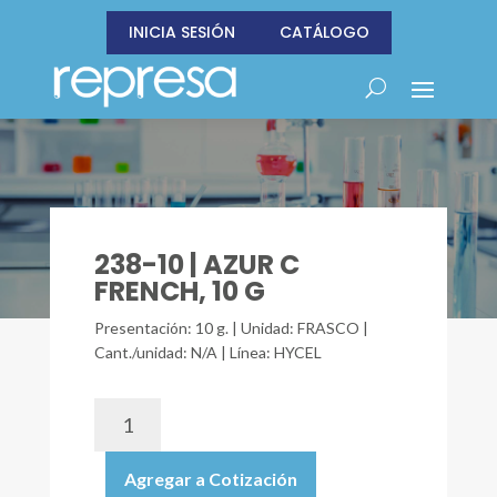
INICIA SESIÓN
CATÁLOGO
238-10 | AZUR C
FRENCH, 10 G
Presentación: 10 g. | Unidad: FRASCO |
Cant./unidad: N/A | Línea: HYCEL
238-
10
|
Agregar a Cotización
AZUR