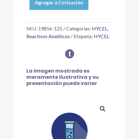
Agregar a Cotización
CLORURO
ESTAÑOSO
40
%
SKU:
19856-125
Categorías:
HYCEL
,
P/V
Reactivos Analíticos
Etiqueta:
HYCEL
P/ARSÉNICO,
125

ML
cantidad
La imagen mostrada es
meramente ilustrativa y su
presentación puede variar