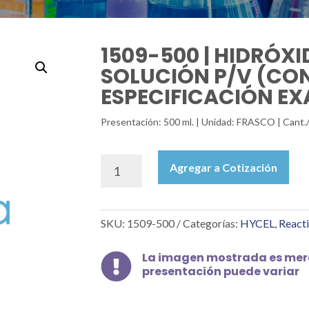
1509-500 | HIDRÓX
SOLUCIÓN P/V (CO
ESPECIFICACIÓN EX
Presentación: 500 ml. | Unidad: FRASCO | Cant.
1509-
Agregar a Cotización
500
|
HIDRÓXIDO
SKU:
1509-500
Categorías:
HYCEL
,
Reacti
DE
AMONIO
SOLUCIÓN
La imagen mostrada es mera

presentación puede variar
P/V
(CONC.MÁX.
20%