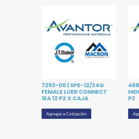
7293-00 | SPE-12/24G
468
FEMALE LUER CONNECT
HID
1EA 12 PZ X CAJA
PZ
Agregar a Cotización
Agr