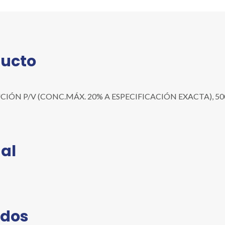
A
ESPECIFICACIÓN
EXACTA),
500ML
cantidad
ducto
N P/V (CONC.MÁX. 20% A ESPECIFICACIÓN EXACTA), 500ML |
al
ados