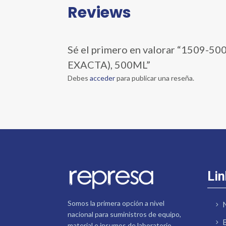
Reviews
Sé el primero en valorar “150
EXACTA), 500ML”
Debes
acceder
para publicar una reseña.
Lin
Somos la primera opción a nivel
nacional para suministros de equipo,
material e insumos de laboratorio.