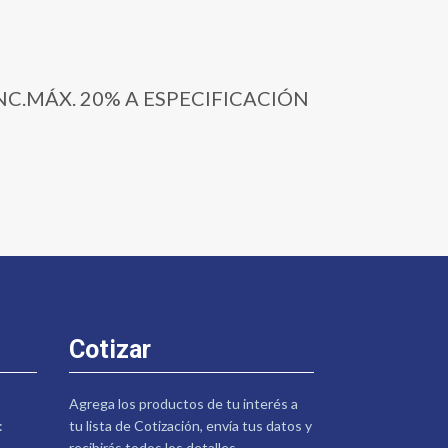
CONC.MÁX. 20% A ESPECIFICACIÓN
Cotizar
Agrega los productos de tu interés a
:
tu lista de Cotización, envía tus datos y
recibirás todos los detalles.