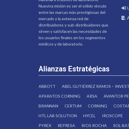
Nuestra misión es ser el sólido vínculo
entre las marcas más prestigiosas del
mercado y la extensa red de
distribuidores y sub-distribuidores que
sirven y satisfacen las necesidades de
los usuarios finales en los segmentos
médicos y de laboratorio.
Alianzas Estratégicas
ABBOTT
ABEL GUTIÉRREZ RAMOS – INVE
APARATOS CORNING
ARSA
AVANTOR PE
BRANNAN
CERTUM
CORNING
COSTA
HTL LAB SOLUTION
HYCEL
IROSCOPE
PYREX
REPRESA
RIOS ROCHA
SOL-BA