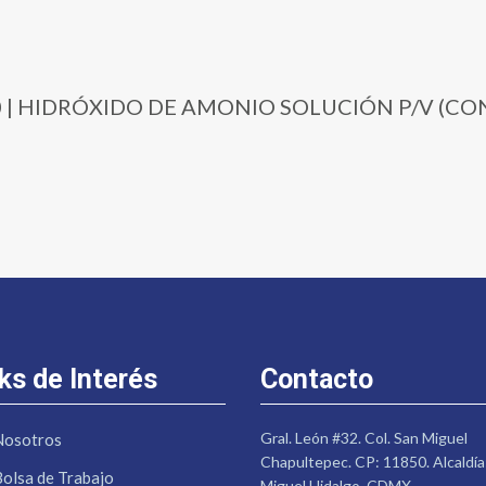
9-500 | HIDRÓXIDO DE AMONIO SOLUCIÓN P/V (
ks de Interés
Contacto
Gral. León #32. Col. San Miguel
Nosotros
Chapultepec. CP: 11850. Alcaldía
Bolsa de Trabajo
Miguel Hidalgo. CDMX.