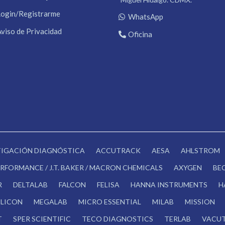
Login/Registrarme
WhatsApp
Aviso de Privacidad
Oficina
STIGACIÓN DIAGNÓSTICA
ACCUTRACK
AESA
AHLSTROM
RFORMANCE / J.T. BAKER / MACRON CHEMICALS
AXYGEN
BE
R
DELTALAB
FALCON
FELISA
HANNA INSTRUMENTS
H
LICON
MEGALAB
MICRO ESSENTIAL
MILAB
MISSION
T
SPER SCIENTIFIC
TECO DIAGNOSTICS
TERLAB
VACUT