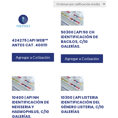
average
rating
50300 | API 50 CH
IDENTIFICACIÓN DE
424275 | API WEB™
BACILOS, C/10
ANTES CAT. 400111
GALERÍAS.
Agregar a Cotización
Agregar a Cotización
10400 | API NH
10300 | API LISTERIA
IDENTIFICACIÓN DE
IDENTIFICACIÓN DEL
NEISSERIA Y
GÉNERO LISTERIA, C/10
HAEMOPHILUS, C/10
GALERÍAS
GALERÍAS.