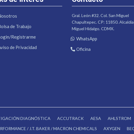
Gral. León #32. Col. San Miguel
Nosotros
Chapultepec. CP: 11850. Alcaldía
Bolsa de Trabajo
Miguel Hidalgo. CDMX.
Login/Registrarme
WhatsApp
Aviso de Privacidad
Oficina
STIGACIÓN DIAGNÓSTICA
ACCUTRACK
AESA
AHLSTROM
RFORMANCE / J.T. BAKER / MACRON CHEMICALS
AXYGEN
BE