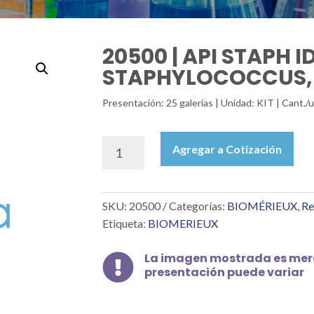
20500 | API STAPH 
STAPHYLOCOCCUS, 
Presentación: 25 galerías | Unidad: KIT | Cant.
20500
Agregar a Cotización
|
API
STAPH
SKU:
20500
Categorías:
BIOMÉRIEUX
,
Re
IDENTIFICACIÓN
DE
Etiqueta:
BIOMERIEUX
STAPHYLOCOCCUS,
25
La imagen mostrada es mera

GALERÍAS.
presentación puede variar
cantidad