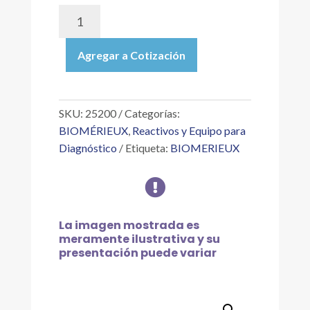
25200
|
API
Agregar a Cotización
ZYM
MICROMÉTODO
SEMICUANTITATIVO
DE
SKU:
25200
Categorías:
ACTIVIDADES
BIOMÉRIEUX
,
Reactivos y Equipo para
ENZIMÁTICAS,
Diagnóstico
Etiqueta:
BIOMERIEUX
25
GALERÍAS.

cantidad
La imagen mostrada es
meramente ilustrativa y su
presentación puede variar