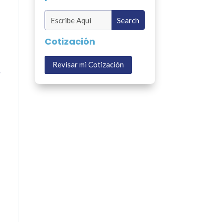
Cotización
Revisar mi Cotización
.