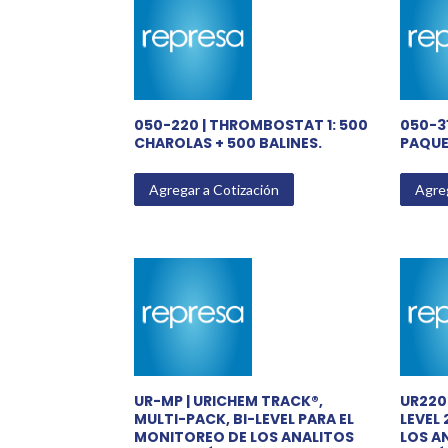
rating
050-220 | THROMBOSTAT 1: 500
050-31
CHAROLAS + 500 BALINES.
PAQUET
Agregar a Cotización
Agreg
UR-MP | URICHEM TRACK®,
UR220
MULTI-PACK, BI-LEVEL PARA EL
LEVEL
MONITOREO DE LOS ANALITOS
LOS A