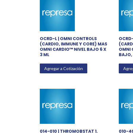
OCRD-L | OMNI CONTROLS
OCRD-
(CARDIO, IMMUNE Y CORE) MAS
(CARD
OMNI CARDIO™ NIVEL BAJO 6 X
OMNI 
3 ML
BAJO,
Agregar a Cotización
Agreg
014-010 | THROMOBSTAT 1.
010-4