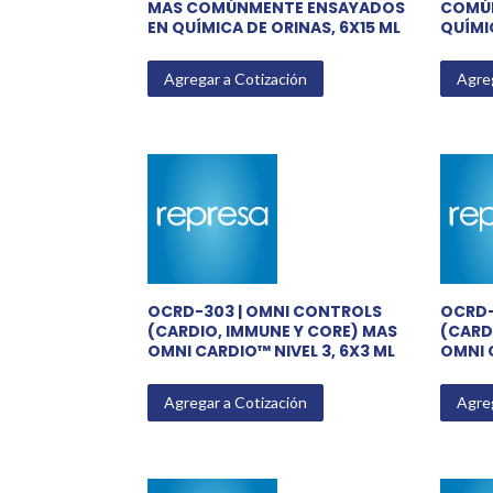
MAS COMÚNMENTE ENSAYADOS
COMÚN
EN QUÍMICA DE ORINAS, 6X15 ML
QUÍMI
Agregar a Cotización
Agreg
OCRD-303 | OMNI CONTROLS
OCRD-
(CARDIO, IMMUNE Y CORE) MAS
(CARD
OMNI CARDIO™ NIVEL 3, 6X3 ML
OMNI C
Agregar a Cotización
Agreg