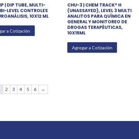
 | DIP TUBE, MULTI-
CHU-3 | CHEM TRACK® H
BI-LEVEL CONTROLES
(UNASSAYED), LEVEL 3 MULTI
ROANÁLISIS, 10X12 ML
ANALITOS PARA QUÍMICA EN
GENERAL Y MONITOREO DE
DROGAS TERAPÉUTICAS,
ar a Cotización
10X15ML
Agregar a Cotización
1
2
3
4
5
6
→