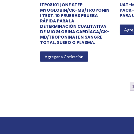
ITP08101 | ONE STEP
UAT-MP
MYOGLOBIN/CK-MB/TROPONIN
PACK-
I TEST. 10 PRUEBAS PRUEBA
PARA U
RÁPIDA PARA LA
DETERMINACIÓN CUALITATIVA
Agreg
DE MIOGLOBINA CARDÍACA/CK-
MB/TROPONINA I EN SANGRE
TOTAL, SUERO O PLASMA.
Agregar a Cotización