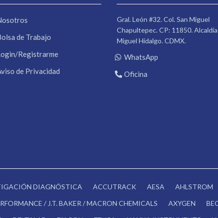
Gral. León #32. Col. San Miguel
Nosotros
Chapultepec. CP: 11850. Alcaldía
Bolsa de Trabajo
Miguel Hidalgo. CDMX.
Login/Registrarme
WhatsApp
Aviso de Privacidad
Oficina
STIGACIÓN DIAGNÓSTICA
ACCUTRACK
AESA
AHLSTROM
RFORMANCE / J.T. BAKER / MACRON CHEMICALS
AXYGEN
BE