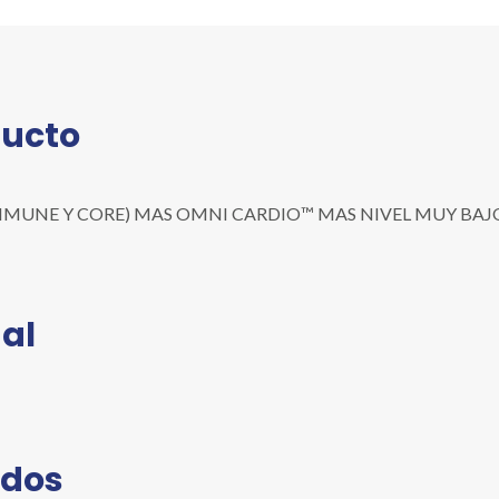
ducto
NE Y CORE) MAS OMNI CARDIO™ MAS NIVEL MUY BAJO, 6X3 ML
K
al
ados