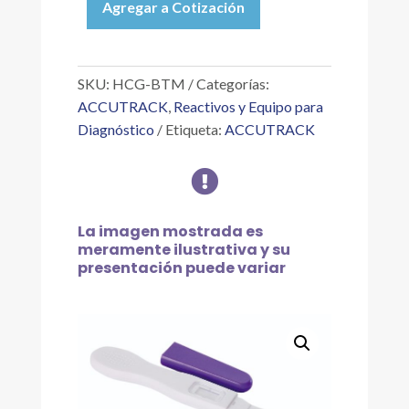
Agregar a Cotización
BABY
TRACK
MIDSTREAM
TEST
SKU:
HCG-BTM
Categorías:
C/1
ACCUTRACK
,
Reactivos y Equipo para
PRUEBA
Diagnóstico
Etiqueta:
ACCUTRACK
cantidad

La imagen mostrada es
meramente ilustrativa y su
presentación puede variar